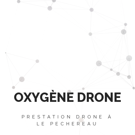
O
X
Y
G
È
N
E
D
R
O
N
E
PRESTATION DRONE À
LE PECHEREAU