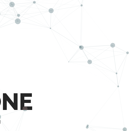
O
N
E
M