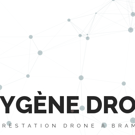
Y
G
È
N
E
D
R
PRESTATION DRONE À BRA