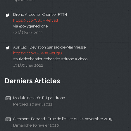
Drone Ardèche : Chantier FTTH
https://t.co/C8dMRefvzd
via @oxygenedrone
12 fÃ©vrier 2022
Aurillac : Déviation Sansac-de-Marmiesse
https://t.co/GUWXGK2HqQ
#suividechantier #chantier #drone #Video
19 fÃ©vrier 2022
Derniers Articles
Module de visée FH par drone
Mercredi 20 avril 2022
Clermont-Ferrand : Crue de l'Allier du 24 novembre 2019
Dimanche 16 février 2020