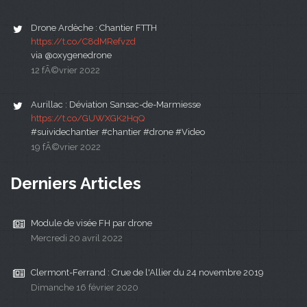
Drone Ardèche : Chantier FTTH
https://t.co/C8dMRefvzd
via @oxygenedrone
12 fÃ©vrier 2022
Aurillac : Déviation Sansac-de-Marmiesse
https://t.co/GUWXGK2HqQ
#suividechantier #chantier #drone #Video
19 fÃ©vrier 2022
Derniers Articles
Module de visée FH par drone
Mercredi 20 avril 2022
Clermont-Ferrand : Crue de l'Allier du 24 novembre 2019
Dimanche 16 février 2020