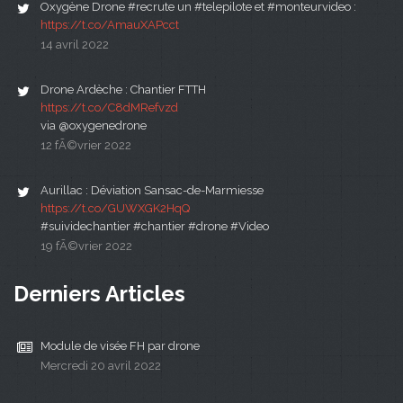
Oxygène Drone #recrute un #telepilote et #monteurvideo :
https://t.co/AmauXAPcct
14 avril 2022
Drone Ardèche : Chantier FTTH
https://t.co/C8dMRefvzd
via @oxygenedrone
12 fÃ©vrier 2022
Aurillac : Déviation Sansac-de-Marmiesse
https://t.co/GUWXGK2HqQ
#suividechantier #chantier #drone #Video
19 fÃ©vrier 2022
Derniers Articles
Module de visée FH par drone
Mercredi 20 avril 2022