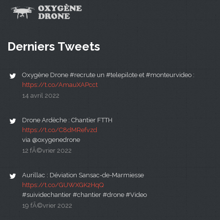
Derniers Tweets
Oxygène Drone #recrute un #telepilote et #monteurvideo :
https://t.co/AmauXAPcct
14 avril 2022
Drone Ardèche : Chantier FTTH
https://t.co/C8dMRefvzd
via @oxygenedrone
12 fÃ©vrier 2022
Aurillac : Déviation Sansac-de-Marmiesse
https://t.co/GUWXGK2HqQ
#suividechantier #chantier #drone #Video
19 fÃ©vrier 2022