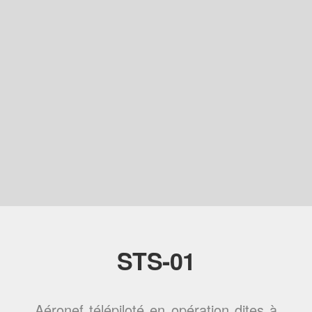
STS-01
Aéronef télépiloté en opération dites à