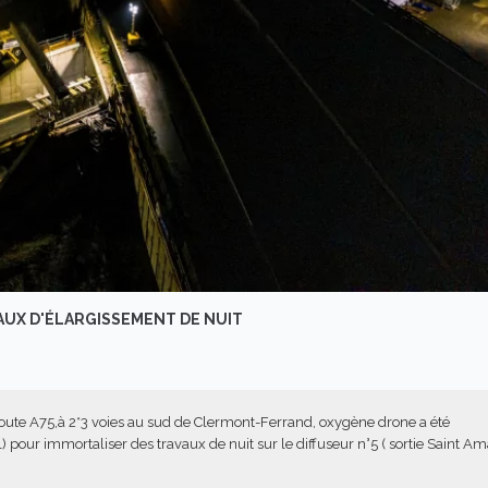
AUX D'ÉLARGISSEMENT DE NUIT
route A75,à 2*3 voies au sud de Clermont-Ferrand, oxygène drone a été
 pour immortaliser des travaux de nuit sur le diffuseur n°5 ( sortie Saint A