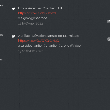
es
Drone Ardèche : Chantier FTTH
https://t.co/C8dMRefvzd
via @oxygenedrone
12 fÃ©vrier 2022
ts
Aurillac : Déviation Sansac-de-Marmiesse
https://t.co/GUWXGK2HqQ
#suividechantier #chantier #drone #Video
19 fÃ©vrier 2022
es