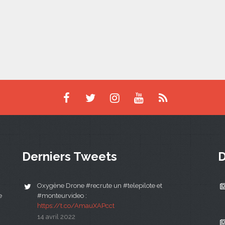
Derniers Tweets
D
Oxygène Drone #recrute un #telepilote et
e
#monteurvideo :
https://t.co/AmauXAPcct
14 avril 2022