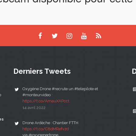
Derniers Tweets
D
Oxygène Drone #recrute un #telepilote et
e
#monteurvideo :
https://t.co/AmauXAPcct
14 avril 2022
es
Drone Ardèche : Chantier FTTH
https://t.co/C8dMRefvzd
via @oxygenedrone