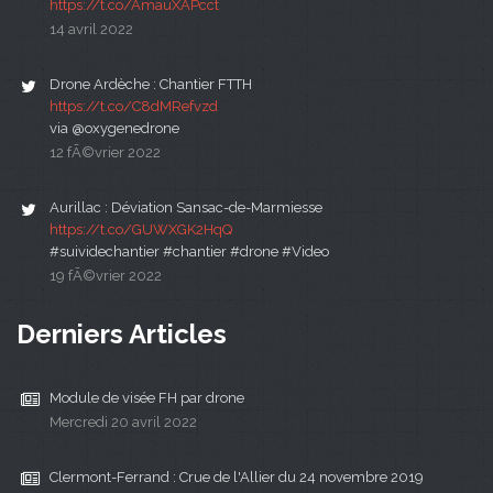
https://t.co/AmauXAPcct
14 avril 2022
Drone Ardèche : Chantier FTTH
https://t.co/C8dMRefvzd
via @oxygenedrone
12 fÃ©vrier 2022
Aurillac : Déviation Sansac-de-Marmiesse
https://t.co/GUWXGK2HqQ
#suividechantier #chantier #drone #Video
19 fÃ©vrier 2022
Derniers Articles
Module de visée FH par drone
Mercredi 20 avril 2022
Clermont-Ferrand : Crue de l'Allier du 24 novembre 2019