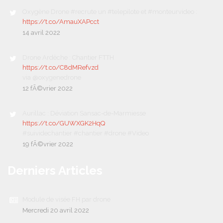
Oxygène Drone #recrute un #telepilote et #monteurvideo :
https://t.co/AmauXAPcct
14 avril 2022
Drone Ardèche : Chantier FTTH
https://t.co/C8dMRefvzd
via @oxygenedrone
12 fÃ©vrier 2022
Aurillac : Déviation Sansac-de-Marmiesse
https://t.co/GUWXGK2HqQ
#suividechantier #chantier #drone #Video
19 fÃ©vrier 2022
Derniers Articles
Module de visée FH par drone
Mercredi 20 avril 2022